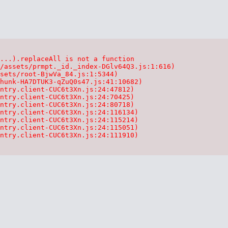
...).replaceAll is not a function

/assets/prmpt._id._index-DGlv64Q3.js:1:616)

sets/root-BjwVa_84.js:1:5344)

hunk-HA7DTUK3-qZuQ0s47.js:41:10682)

ntry.client-CUC6t3Xn.js:24:47812)

ntry.client-CUC6t3Xn.js:24:70425)

ntry.client-CUC6t3Xn.js:24:80718)

ntry.client-CUC6t3Xn.js:24:116134)

ntry.client-CUC6t3Xn.js:24:115214)

ntry.client-CUC6t3Xn.js:24:115051)

ntry.client-CUC6t3Xn.js:24:111910)